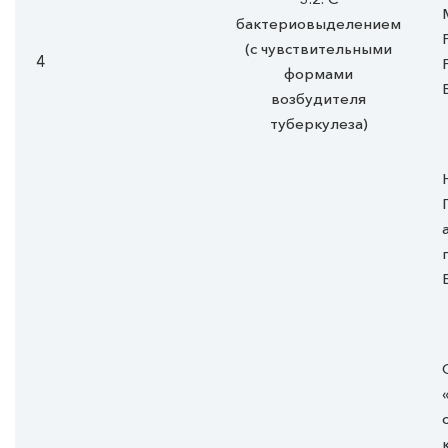
бактериовыделением
(с чувствительными
4
формами
возбудителя
туберкулеза)