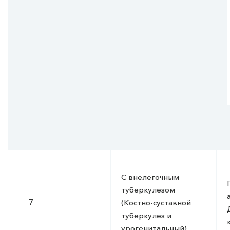
С внелегочным
туберкулезом
7
(Костно-суставной
туберкулез и
урогенитальный).