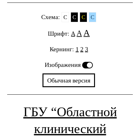
Cхема:
C
C
C
C
A
A
Шрифт:
A
Кернинг:
1
2
3
Изображения
Обычная версия
ГБУ “Областной
клинический